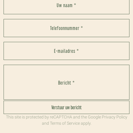
Uw naam *
Telefoonnummer *
E-mailadres *
Bericht *
Verstuur uw bericht
This site is protected by reCAPTCHA and the Google
Privacy Policy
and
Terms of Service
apply.