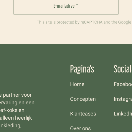
E-mailadres *
This site is protected by reCAPTCHA and the Google
Pagina's
Social
Home
Facebo
ce partner voor
Concepten
Instag
ervaring en een
hef-koks en
Klantcases
LinkedI
lleen heerlijk
nkleding,
Over ons