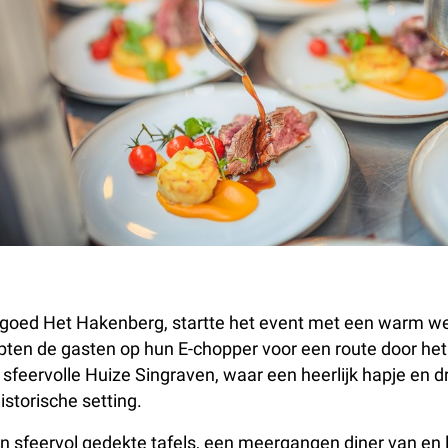
ndgoed Het Hakenberg, startte het event met een warm we
apten de gasten op hun E-chopper voor een route door he
 sfeervolle Huize Singraven, waar een heerlijk hapje en 
istorische setting.
sfeervol gedekte tafels, een meergangen diner van en li