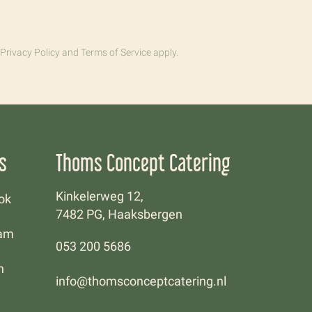
Privacy Policy
and
Terms of Service
apply.
s
Thoms Concept Catering
Kinkelerweg 12,
ok
7482 PG, Haaksbergen
ram
053 200 5686
n
info@thomsconceptcatering.nl