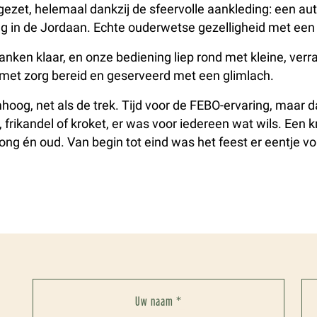
zet, helemaal dankzij de sfeervolle aankleding: een auth
oeg in de Jordaan. Echte ouderwetse gezelligheid met 
planken klaar, en onze bediening liep rond met kleine, ve
s met zorg bereid en geserveerd met een glimlach.
og, net als de trek. Tijd voor de FEBO-ervaring, maar dan i
é, frikandel of kroket, er was voor iedereen wat wils. E
jong én oud. Van begin tot eind was het feest er eentje 
Uw naam *