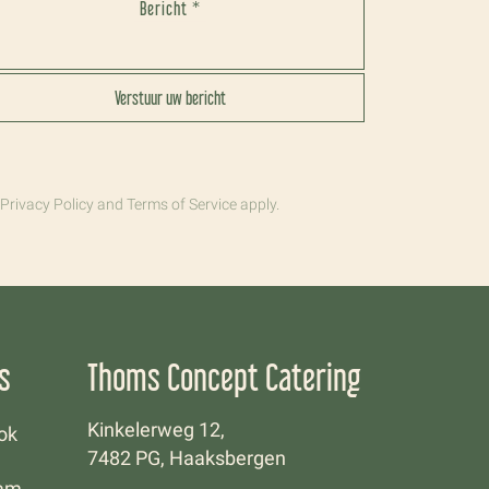
Bericht *
Verstuur uw bericht
Privacy Policy
and
Terms of Service
apply.
s
Thoms Concept Catering
Kinkelerweg 12,
ok
7482 PG, Haaksbergen