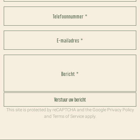
Telefoonnummer *
E-mailadres *
Bericht *
Verstuur uw bericht
This site is protected by reCAPTCHA and the Google
Privacy Policy
and
Terms of Service
apply.